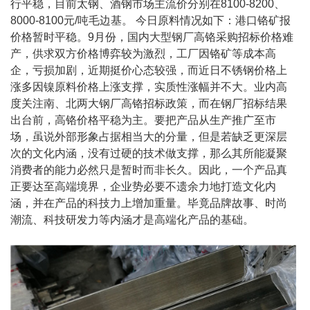
行平稳，目前太钢、酒钢市场主流价分别在8100-8200、
8000-8100元/吨毛边基。 今日原料情况如下：港口铬矿报
价格暂时平稳。9月份，国内大型钢厂高铬采购招标价格难
产，供求双方价格博弈较为激烈，工厂因铬矿等成本高
企，亏损加剧，近期挺价心态较强，而近日不锈钢价格上
涨多因镍原料价格上涨支撑，实质性涨幅并不大。业内高
度关注南、北两大钢厂高铬招标政策，而在钢厂招标结果
出台前，高铬价格平稳为主。要把产品从生产推广至市
场，虽说外部形象占据相当大的分量，但是若缺乏更深层
次的文化内涵，没有过硬的技术做支撑，那么其所能凝聚
消费者的能力必然只是暂时而非长久。因此，一个产品真
正要达至高端境界，企业势必要不遗余力地打造文化内
涵，并在产品的科技力上增加重量。毕竟品牌故事、时尚
潮流、科技研发力等内涵才是高端化产品的基础。