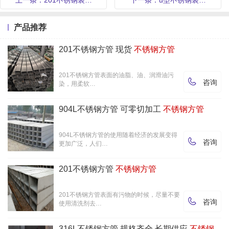
上一条：201不锈钢装…
下一条：u型不锈钢装…
产品推荐
201不锈钢方管 现货
不锈钢方管
201不锈钢方管表面的油脂、油、润滑油污

咨询
染，用柔软…
904L不锈钢方管 可零切加工
不锈钢方管
904L不锈钢方管的使用随着经济的发展变得

咨询
更加广泛，人们…
201不锈钢方管
不锈钢方管
201不锈钢方管表面有污物的时候，尽量不要

咨询
使用清洗剂去…
316L不锈钢方管 规格齐全 长期供应
不锈钢