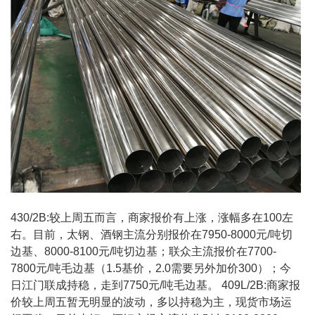
430/2B:较上周五而言，商家报价有上涨，涨幅多在100左
右。目前，太钢、酒钢主流分别报价在7950-8000元/吨切
边基、8000-8100元/吨切边基；联众主流报价在7700-
7800元/吨毛边基（1.5基价，2.0需要另外加价300）；今
日江门联成持稳，走到7750元/吨毛边基。 409L/2B:商家报
价较上周五暂无明显的波动，多以持稳为主，现货市场运